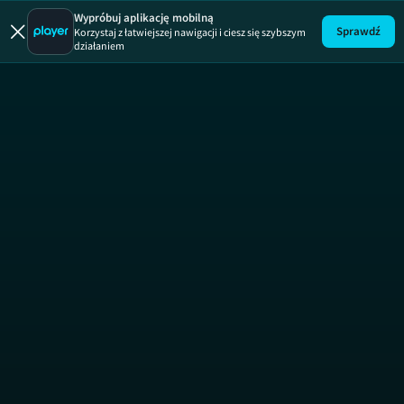
Życie na k
Wypróbuj aplikację mobilną
Sprawdź
Korzystaj z łatwiejszej nawigacji i ciesz się szybszym
działaniem