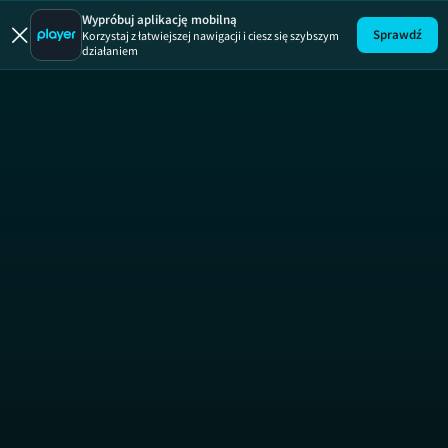
Życie na k
Wypróbuj aplikację mobilną
Sprawdź
Korzystaj z łatwiejszej nawigacji i ciesz się szybszym
działaniem