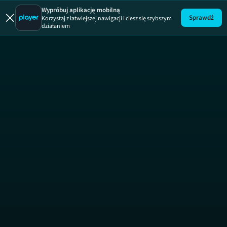
Zgłoś remont
Wypróbuj aplikację mobilną
Sprawdź
Korzystaj z łatwiejszej nawigacji i ciesz się szybszym
działaniem