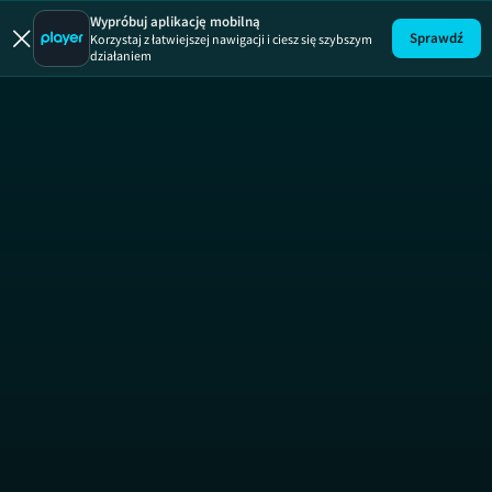
Zgłoś remont
Wypróbuj aplikację mobilną
Sprawdź
Korzystaj z łatwiejszej nawigacji i ciesz się szybszym
działaniem