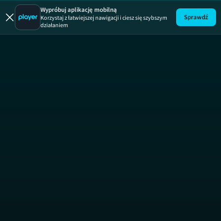
Zawody 24h
Wypróbuj aplikację mobilną
Sprawdź
Korzystaj z łatwiejszej nawigacji i ciesz się szybszym
działaniem