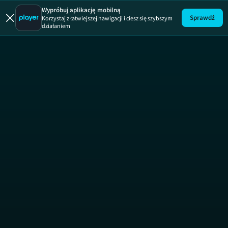
Zawodowa 
Wypróbuj aplikację mobilną
Sprawdź
Korzystaj z łatwiejszej nawigacji i ciesz się szybszym
działaniem