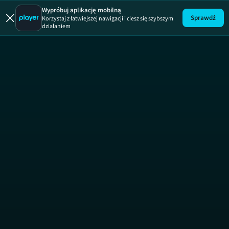
Wypróbuj aplikację mobilną
Sprawdź
Korzystaj z łatwiejszej nawigacji i ciesz się szybszym
działaniem