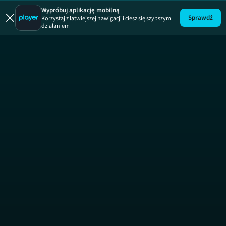
Zamies
Wypróbuj aplikację mobilną
Sprawdź
Korzystaj z łatwiejszej nawigacji i ciesz się szybszym
działaniem