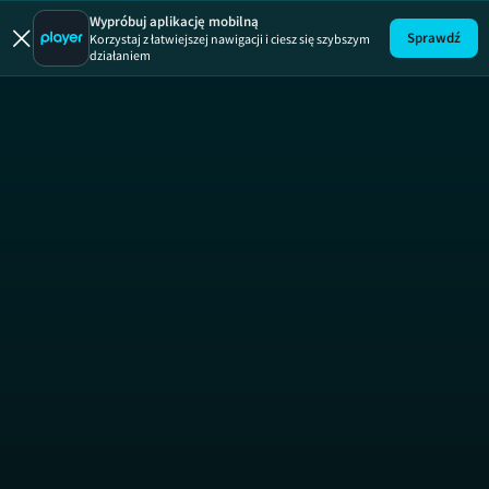
Zakup w ci
Wypróbuj aplikację mobilną
Sprawdź
Korzystaj z łatwiejszej nawigacji i ciesz się szybszym
działaniem