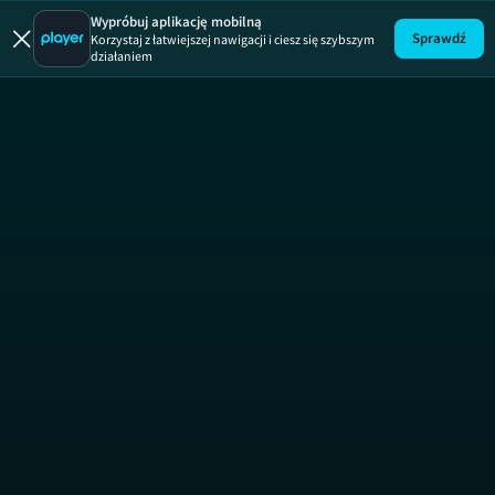
Zakup w ci
Wypróbuj aplikację mobilną
Sprawdź
Korzystaj z łatwiejszej nawigacji i ciesz się szybszym
działaniem