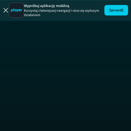
Zakup w ci
Wypróbuj aplikację mobilną
Sprawdź
Korzystaj z łatwiejszej nawigacji i ciesz się szybszym
działaniem