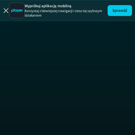
Zakup w ci
Wypróbuj aplikację mobilną
Sprawdź
Korzystaj z łatwiejszej nawigacji i ciesz się szybszym
działaniem