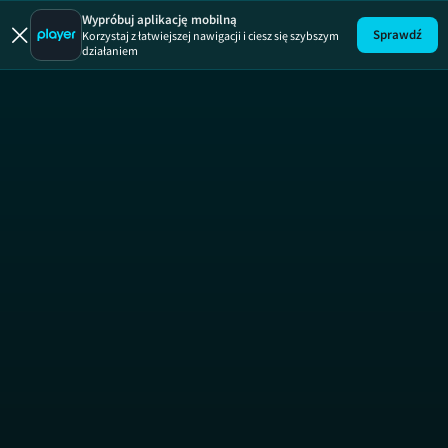
Wypróbuj aplikację mobilną
Sprawdź
Korzystaj z łatwiejszej nawigacji i ciesz się szybszym
działaniem
Zakup 