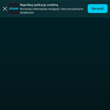
Zakup 
Wypróbuj aplikację mobilną
Sprawdź
Korzystaj z łatwiejszej nawigacji i ciesz się szybszym
działaniem