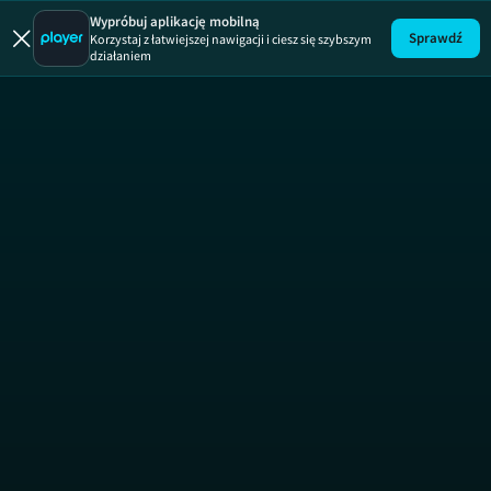
Zakup 
Wypróbuj aplikację mobilną
Sprawdź
Korzystaj z łatwiejszej nawigacji i ciesz się szybszym
działaniem