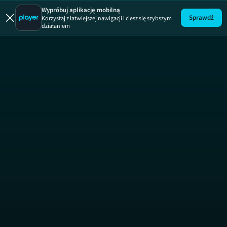
Zakup 
Wypróbuj aplikację mobilną
Sprawdź
Korzystaj z łatwiejszej nawigacji i ciesz się szybszym
działaniem