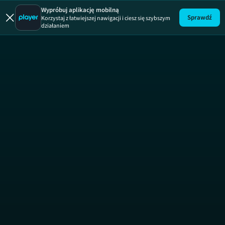
Zakup 
Wypróbuj aplikację mobilną
Sprawdź
Korzystaj z łatwiejszej nawigacji i ciesz się szybszym
działaniem