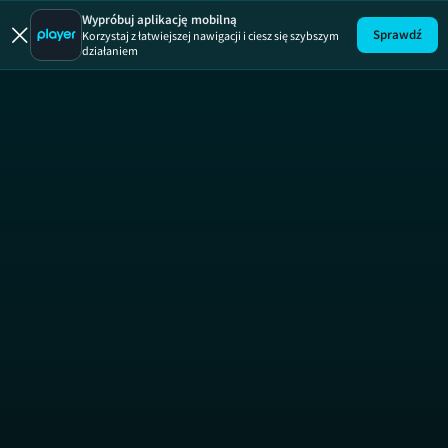
Zakup 
Wypróbuj aplikację mobilną
Sprawdź
Korzystaj z łatwiejszej nawigacji i ciesz się szybszym
działaniem