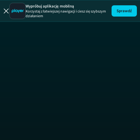
Zakup 
Wypróbuj aplikację mobilną
Sprawdź
Korzystaj z łatwiejszej nawigacji i ciesz się szybszym
działaniem