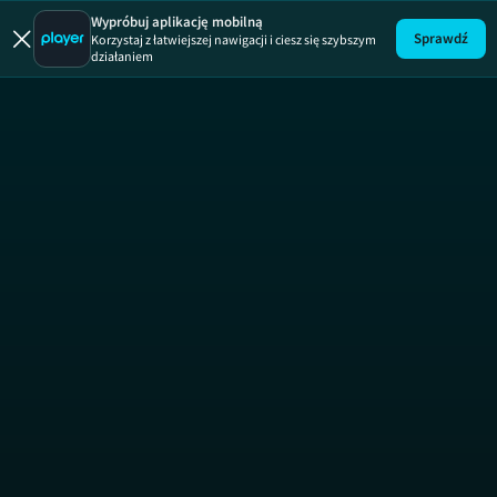
Zakup 
Wypróbuj aplikację mobilną
Sprawdź
Korzystaj z łatwiejszej nawigacji i ciesz się szybszym
działaniem