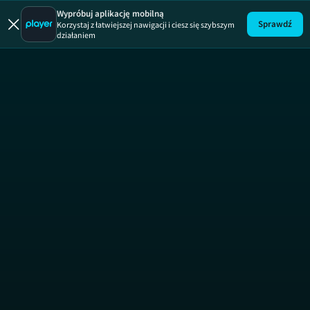
Zakup 
Wypróbuj aplikację mobilną
Sprawdź
Korzystaj z łatwiejszej nawigacji i ciesz się szybszym
działaniem