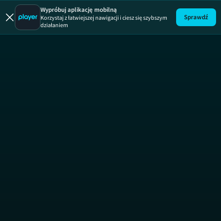
Zakup 
Wypróbuj aplikację mobilną
Sprawdź
Korzystaj z łatwiejszej nawigacji i ciesz się szybszym
działaniem