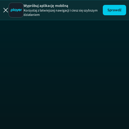
Wypade
Wypróbuj aplikację mobilną
Sprawdź
Korzystaj z łatwiejszej nawigacji i ciesz się szybszym
działaniem