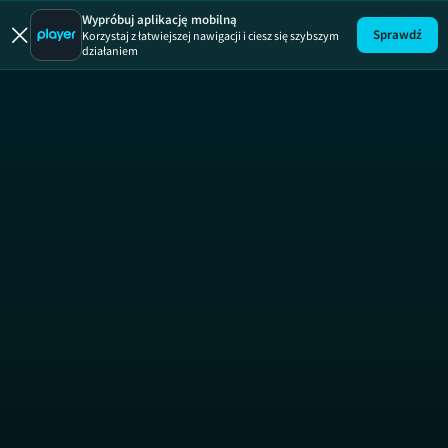
Wypade
Wypróbuj aplikację mobilną
Sprawdź
Korzystaj z łatwiejszej nawigacji i ciesz się szybszym
działaniem