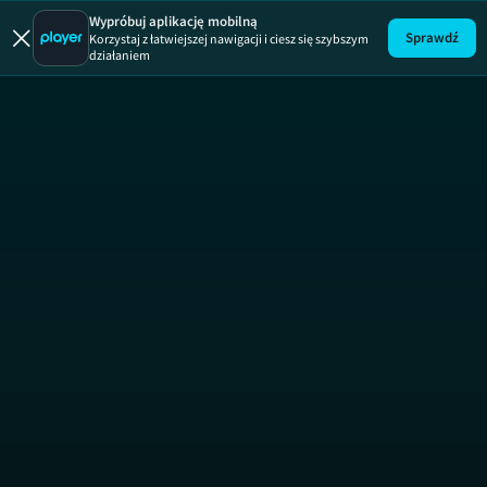
Wypad z kraju
Wypróbuj aplikację mobilną
Sprawdź
Korzystaj z łatwiejszej nawigacji i ciesz się szybszym
działaniem