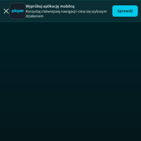
Wypad z kraju
Wypróbuj aplikację mobilną
Sprawdź
Korzystaj z łatwiejszej nawigacji i ciesz się szybszym
działaniem