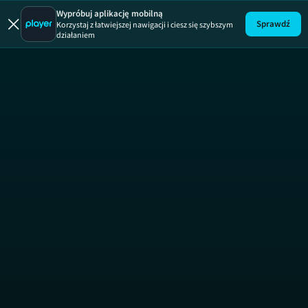
Wymarz
Wypróbuj aplikację mobilną
Sprawdź
Korzystaj z łatwiejszej nawigacji i ciesz się szybszym
działaniem