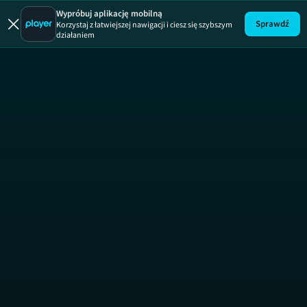
Wykrywa
Wypróbuj aplikację mobilną
Sprawdź
Korzystaj z łatwiejszej nawigacji i ciesz się szybszym
działaniem