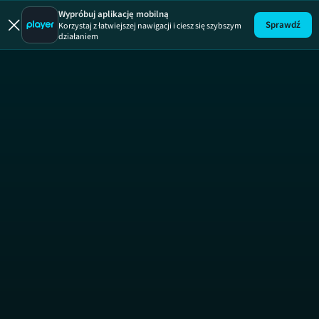
Wyburzacze
Wypróbuj aplikację mobilną
Sprawdź
Korzystaj z łatwiejszej nawigacji i ciesz się szybszym
działaniem