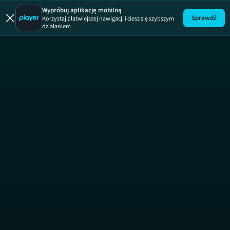
Wyburzacze
Wypróbuj aplikację mobilną
Sprawdź
Korzystaj z łatwiejszej nawigacji i ciesz się szybszym
działaniem