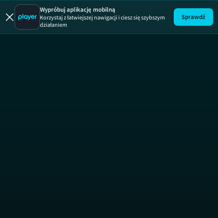
Wstęp wz
Wypróbuj aplikację mobilną
Sprawdź
Korzystaj z łatwiejszej nawigacji i ciesz się szybszym
działaniem