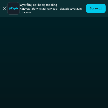
Wiem, co jem
Wypróbuj aplikację mobilną
Sprawdź
Korzystaj z łatwiejszej nawigacji i ciesz się szybszym
działaniem