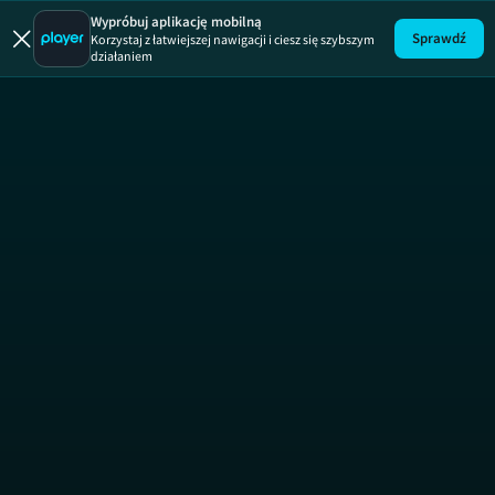
Wiem, co jem
Wypróbuj aplikację mobilną
Sprawdź
Korzystaj z łatwiejszej nawigacji i ciesz się szybszym
działaniem