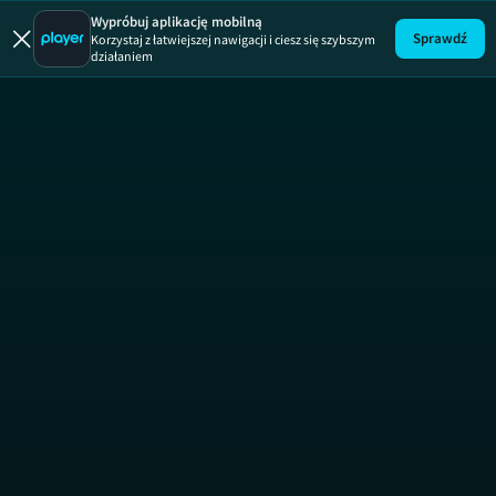
Wypróbuj aplikację mobilną
Sprawdź
Korzystaj z łatwiejszej nawigacji i ciesz się szybszym
działaniem