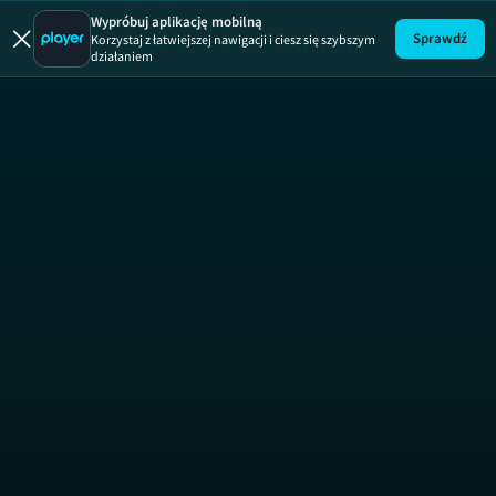
Wypróbuj aplikację mobilną
Sprawdź
Korzystaj z łatwiejszej nawigacji i ciesz się szybszym
działaniem