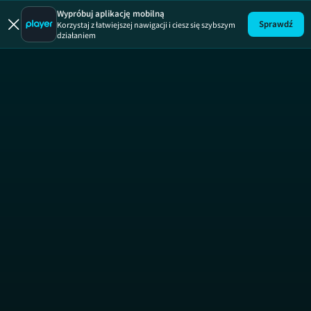
Wypróbuj aplikację mobilną
Sprawdź
Korzystaj z łatwiejszej nawigacji i ciesz się szybszym
działaniem