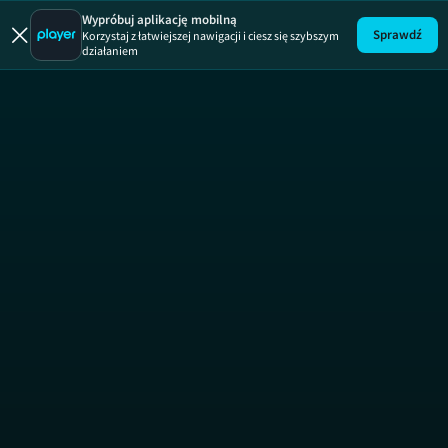
Wielka dem
Wypróbuj aplikację mobilną
Sprawdź
Korzystaj z łatwiejszej nawigacji i ciesz się szybszym
działaniem