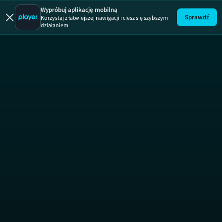
Wielcy papie
Wypróbuj aplikację mobilną
Sprawdź
Korzystaj z łatwiejszej nawigacji i ciesz się szybszym
działaniem