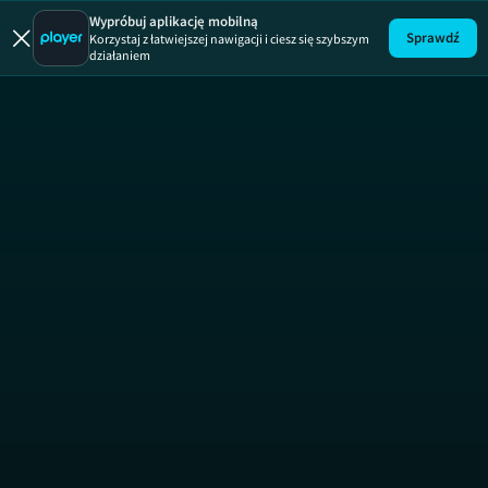
Wypróbuj aplikację mobilną
Sprawdź
Korzystaj z łatwiejszej nawigacji i ciesz się szybszym
działaniem