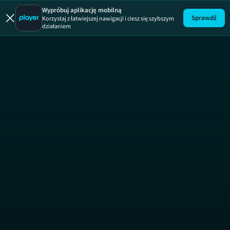
Wypróbuj aplikację mobilną
Sprawdź
Korzystaj z łatwiejszej nawigacji i ciesz się szybszym
działaniem