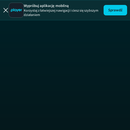
Wypróbuj aplikację mobilną
Sprawdź
Korzystaj z łatwiejszej nawigacji i ciesz się szybszym
działaniem