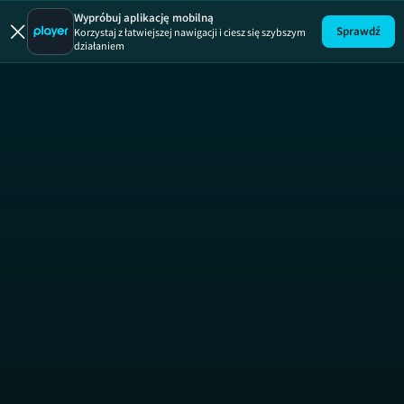
Wypróbuj aplikację mobilną
Sprawdź
Korzystaj z łatwiejszej nawigacji i ciesz się szybszym
działaniem