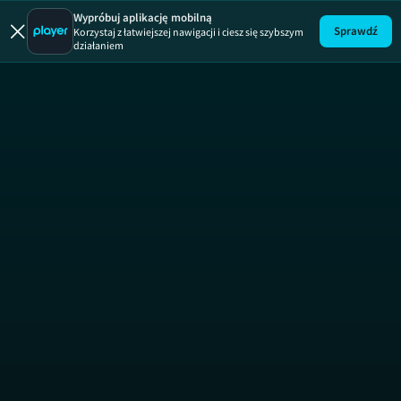
Wypróbuj aplikację mobilną
Sprawdź
Korzystaj z łatwiejszej nawigacji i ciesz się szybszym
działaniem