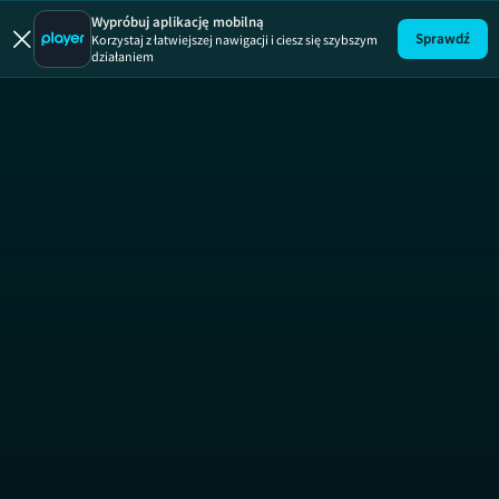
W roli główne
Wypróbuj aplikację mobilną
Sprawdź
Korzystaj z łatwiejszej nawigacji i ciesz się szybszym
działaniem