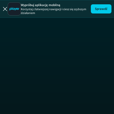
W roli główne
Wypróbuj aplikację mobilną
Sprawdź
Korzystaj z łatwiejszej nawigacji i ciesz się szybszym
działaniem