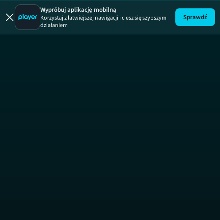
W dobrym st
Wypróbuj aplikację mobilną
Sprawdź
Korzystaj z łatwiejszej nawigacji i ciesz się szybszym
działaniem