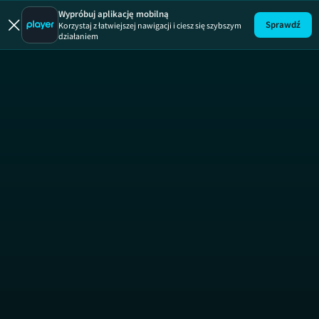
Wypróbuj aplikację mobilną
Sprawdź
Korzystaj z łatwiejszej nawigacji i ciesz się szybszym
działaniem