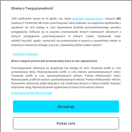
Uw
Wypróbuj aplikację mobilną
Dbamy o Twoją prywatność
Sprawdź
Korzystaj z łatwiejszej nawigacji i ciesz się szybszym
działaniem
Jeśli użytkownik wyrazi na to zgodę, my, nasze
podmioty stowarzyszone
i naszych
161
Zaufanych Partnerów IAB może przechowywać dane osobowe na urządzeniu użytkownika i
uzyskiwać do nich dostęp w celu zapewnienia bardziej spersonalizowanego sposobu
przeglądania. Odbywa się to poprzez przetwarzanie danych osobowych zebranych z
danych przeglądania przechowywanych w plikach cookie. Użytkownik może
udzielić/wycofać zgodę i sprzeciwić się przetwarzaniu w oparciu o uzasadniony interes w
dowolnym momencie, klikając przycisk „Ustawienia plików cookie i reklam”.
Polityka Prywatności
Wraz z naszymi partnerami przetwarzamy dane w celu zapewnienia:
Przechowywanie informacji na urządzeniu lub dostęp do nich. Tworzenie profili w celu
personalizacji treści. Wykorzystywanie profili w celu doboru spersonalizowanych treści.
Tworzenie profili w celu spersonalizowanych reklam. Pomiar efektywności treści.
Wykorzystanie profili do wyboru spersonalizowanych reklam. Pomiar efektywności reklam.
Rozumienie odbiorców dzięki statystyce lub kombinacji danych z różnych źródeł. Rozwój i
ulepszanie usług. Wykorzystywanie ograniczonych danych do wyboru reklam.
Lista partnerów (dostawców)
Akceptuję
Pokaż cele