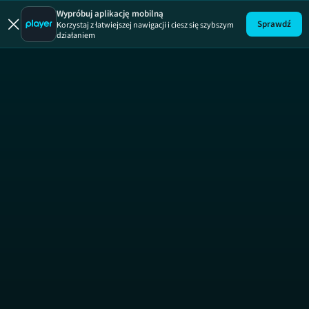
Uwaga! 
Wypróbuj aplikację mobilną
Sprawdź
Korzystaj z łatwiejszej nawigacji i ciesz się szybszym
działaniem