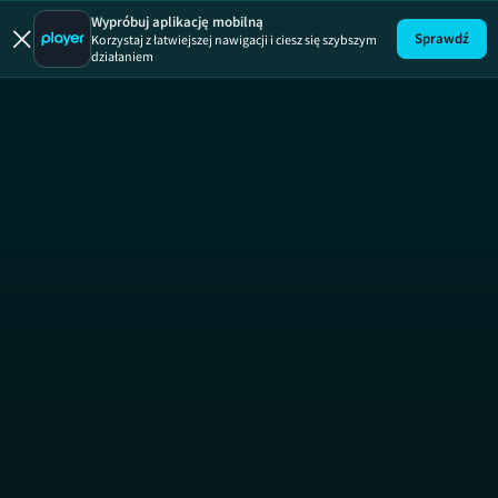
Uwaga! Pirat
Wypróbuj aplikację mobilną
Sprawdź
Korzystaj z łatwiejszej nawigacji i ciesz się szybszym
działaniem